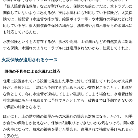
「個人賠償責任保険」などが挙げられる。保険の名前だけだと、水トラブルに
関係していないように思えるが、実は水漏れにも対応している保険だ。火災保
険では、給配管（水道管や排水管、給湯ボイラー等）や水漏れの事故などに対
応しているぞ。個人賠償責任保険の場合は、洗濯機やお風呂場からの水漏れに
も対応しているんだ。
水災保険というもの存在するが、洪水や高潮、土砂崩れなどの自然災害に対応
する保険。水漏れのようなトラブルには適用されないから、注意してくれよ。
火災保険が適用されるケース
設備の不具合による水漏れに対応
住宅に設置されている設備に発生した事故に対して保証してくれるのが火災保
険だ。事故とは、「誰にも予想できず止められない突然起こること」。具体的
な例として、冬に水道管が凍結してしまい破損してしまう場合だ。水道管は給
排水設備にあたり凍結までは予想できたとしても、破裂までは予想できないの
で保証の対象となるぞ。
ほかにも、上の階や隣の部屋からの水漏れの場合も対象になる。ただし、相手
か自分の保険しか使えない、保険の2重取りはできないから気をつけろ。隣の家
が火事になって、放水の被害を受けた場合も、適用されて補償が受けられるか
ら安心だ。