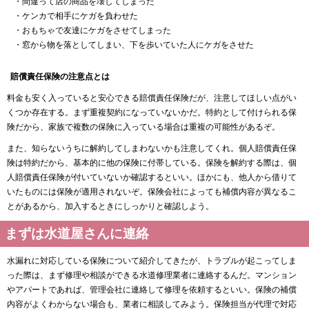
・間違って店の商品を壊してしまった
・ケンカで相手にケガを負わせた
・おもちゃで友達にケガをさせてしまった
・窓から物を落としてしまい、下を歩いていた人にケガをさせた
賠償責任保険の注意点とは
料金も安く入っていると安心できる賠償責任保険だが、注意してほしい点がい
くつか存在する。まず重複契約になっていないかだ。特約として付けられる保
険だから、家族で複数の保険に入っている場合は重複の可能性があるぞ。
また、知らないうちに解約してしまわないかも注意してくれ。個人賠償責任保
険は特約だから、基本的に他の保険に付帯している。保険を解約する際は、個
人賠償責任保険が付いていないか確認するといい。ほかにも、他人から借りて
いたものには保険が適用されないぞ。保険会社によっても補償内容が異なるこ
とがあるから、加入するときにしっかりと確認しよう。
まずは水道屋さんに連絡
水漏れに対応している保険について紹介してきたが、トラブルが起こってしま
った際は、まず修理や相談ができる水道修理業者に連絡するんだ。マンション
やアパートであれば、管理会社に連絡して修理を依頼するといい。保険の補償
内容がよくわからない場合も、業者に相談してみよう。保険担当が代理で対応