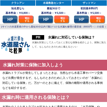
クラシアン
水道救急センター
ザットマン
知名度なら
最短30分で
初回基本料0円
基本料金：￥8,800～
基本料金：￥5,500～
基本料金：￥5,500～
電話
電話
電話
HP
HP
HP
する
する
する
当サイトの水道業者の中から最短30分以内で駆けつける水漏れ修理の最安値（8800円～）の全国（
水漏れに対応している保険は？
水漏れ対策として入っておくと安心な保険を紹介しよう。保険に加入
して、もしものときのために備えるといい
水漏れ対策に保険に加入しよう
水漏れトラブルが発生してしまったときは、当然ながら水道工事やパーツ交換
など出費が発生するぞ。もしものときのために入っておきたいのが「水漏れに
対応している保険」だ。万が一のときに備えて、保険の種類や適用される事例
などを紹介するぜ。
水漏れ時に適用される保険とは？
水漏れのような水トラブルが起きたときに適用されるのは、「火災保険」や