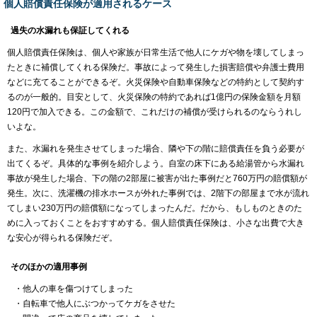
個人賠償責任保険が適用されるケース
過失の水漏れも保証してくれる
個人賠償責任保険は、個人や家族が日常生活で他人にケガや物を壊してしまっ
たときに補償してくれる保険だ。事故によって発生した損害賠償や弁護士費用
などに充てることができるぞ。火災保険や自動車保険などの特約として契約す
るのが一般的。目安として、火災保険の特約であれば1億円の保険金額を月額
120円で加入できる。この金額で、これだけの補償が受けられるのならうれし
いよな。
また、水漏れを発生させてしまった場合、隣や下の階に賠償責任を負う必要が
出てくるぞ。具体的な事例を紹介しよう。自室の床下にある給湯管から水漏れ
事故が発生した場合、下の階の2部屋に被害が出た事例だと760万円の賠償額が
発生。次に、洗濯機の排水ホースが外れた事例では、2階下の部屋まで水が流れ
てしまい230万円の賠償額になってしまったんだ。だから、もしものときのた
めに入っておくことをおすすめする。個人賠償責任保険は、小さな出費で大き
な安心が得られる保険だぞ。
そのほかの適用事例
・他人の車を傷つけてしまった
・自転車で他人にぶつかってケガをさせた