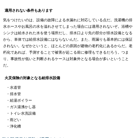
適用されない条件もあります
気をつけたいのは、設備の故障による水漏れに対応している点だ。洗濯機の排
水ホースやお風呂の水を溢れさせてしまった場合には適用されないぞ。浴槽や
シンクは給水された水を使う場所だし、排水口より先の部分が排水設備となる
から、単体では給排水設備にはならないんだ。また、雨漏りも基本的には保証
されない。なぜかというと、ほとんどの原因が建物の老朽化にあるからだ。老
朽化であれば、予測することで被害が起こる前に修理もできるだろう。つま
り、事故性が低いと判断されるケースは対象外となる場合が多いということ
だ。
火災保険の対象となる給排水設備
・水道管
・排水管
・給湯ボイラー
・ガス湯沸かし器
・トイレ水洗設備
・雨どい
・浄化槽