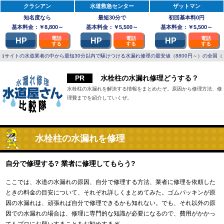
クラシアン
水道救急センター
ザットマン
知名度なら
最短30分で
初回基本料0円
基本料金：￥8,800～
基本料金：￥5,500～
基本料金：￥5,500～
電話
電話
電話
HP
HP
HP
する
する
する
当サイトの水道業者の中から最短30分以内で駆けつける水漏れ修理の最安値（8800円～）の全国（
水栓柱の水漏れ修理どうする？
水栓柱の水漏れを解決する情報をまとめたぞ。原因から修理方法、修
理費までを紹介していくぜ。
水栓柱の水漏れを修理
自分で修理する? 業者に修理してもらう?
ここでは、水道の水漏れの原因、自分で修理する方法、業者に修理を依頼した
ときの料金の目安について、それぞれ詳しくまとめてみた。ゴムパッキンが原
因の水漏れは、頑張れば自分で修理できるかも知れない。でも、それ以外の原
因での水漏れの場合は、修理に専門的な知識が必要になるので、費用がかかっ