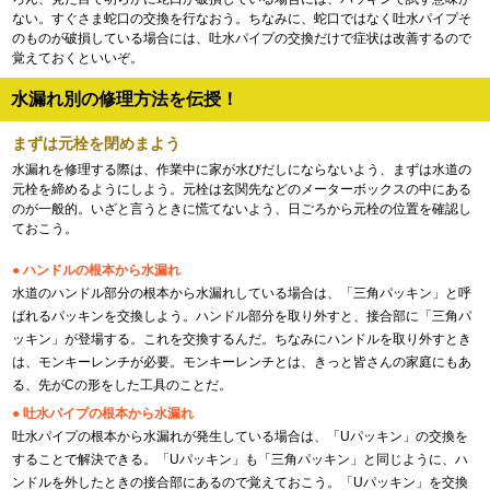
ない。すぐさま蛇口の交換を行なおう。ちなみに、蛇口ではなく吐水パイプそ
のものが破損している場合には、吐水パイプの交換だけで症状は改善するので
覚えておくといいぞ。
水漏れ別の修理方法を伝授！
まずは元栓を閉めまよう
水漏れを修理する際は、作業中に家が水びだしにならないよう、まずは水道の
元栓を締めるようにしよう。元栓は玄関先などのメーターボックスの中にある
のが一般的。いざと言うときに慌てないよう、日ごろから元栓の位置を確認し
ておこう。
● ハンドルの根本から水漏れ
水道のハンドル部分の根本から水漏れしている場合は、「三角パッキン」と呼
ばれるパッキンを交換しよう。ハンドル部分を取り外すと、接合部に「三角パ
ッキン」が登場する。これを交換するんだ。ちなみにハンドルを取り外すとき
は、モンキーレンチが必要。モンキーレンチとは、きっと皆さんの家庭にもあ
る、先がCの形をした工具のことだ。
● 吐水パイプの根本から水漏れ
吐水パイプの根本から水漏れが発生している場合は、「Uパッキン」の交換を
することで解決できる。「Uパッキン」も「三角パッキン」と同じように、ハ
ンドルを外したときの接合部にあるので覚えておこう。「Uパッキン」を交換