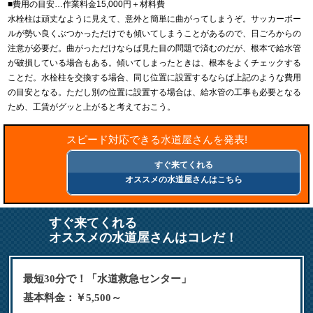
■費用の目安…作業料金15,000円＋材料費
水栓柱は頑丈なように見えて、意外と簡単に曲がってしまうぞ。サッカーボー
ルが勢い良くぶつかっただけでも傾いてしまうことがあるので、日ごろからの
注意が必要だ。曲がっただけならば見た目の問題で済むのだが、根本で給水管
が破損している場合もある。傾いてしまったときは、根本をよくチェックする
ことだ。水栓柱を交換する場合、同じ位置に設置するならば上記のような費用
の目安となる。ただし別の位置に設置する場合は、給水管の工事も必要となる
ため、工賃がグッと上がると考えておこう。
スピード対応できる水道屋さんを発表!
すぐ来てくれる
オススメの水道屋さんはこちら
すぐ来てくれる
オススメの水道屋さんはコレだ！
最短30分で！「水道救急センター」
基本料金：￥5,500～