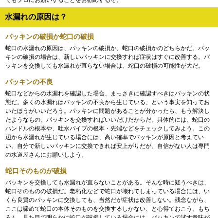
てもプロにお願いすることをお勧めするぞ。
水漏れの原因は？
パッキンの破損か蛇口の破損
蛇口の水漏れの原因は、パッキンの破損か、蛇口の破損かのどちらかだ。パッ
キンの破損の場合は、新しいパッキンに交換すれば症状はすぐに改善する。パ
ッキンを交換しても水漏れが直らない場合は、蛇口の破損の可能性が大だ。
パッキンの不良
蛇口などからの水漏れを確認した場合、まっさきに確認すべきはパッキンの状
態だ。多くの水漏れはパッキンの不良から生じている、という事実を知ってお
いたほうがいいだろう。パッキンに問題があることが分かったら、もう解決し
たようなもの。パッキンを交換すればいいだけだからだ。具体的には、蛇口の
ハンドルの根本や、吐水パイプの根本・先端などをチェックしてみよう。この
辺から水漏れが生じている場合には、高い確率でパッキンが原因と考えてい
い。自分で新しいパッキンに交換できれば安上がりだが、自信がない人は専門
の水道屋さんにお願いしよう。
蛇口そのものが破損
パッキンを交換しても水漏れが直らないことがある。そんな時に疑うべきは、
蛇口そのものの破損だ。老朽化などで蛇口が壊れてしまっている場合には、い
くら良質のパッキンに交換しても、当然だが症状は改善しない。残念ながら、
ここは諦めて蛇口の本体そのものを交換するしかない、と心得ておこう。もち
ろん、見た目で明らかに蛇口が破損している場合には、パッキンで試す意味が