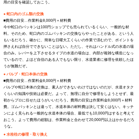
用の目安を確認しておこう。
● 蛇口内のゴム類の交換
■費用の目安…作業料金8,000円＋材料費
今や蛇口のパッキンは100円ショップでも売られているくらい、一般的な材
料。そのため、蛇口内のゴムパッキンの交換ならやったことがある、という人
もいるだろう。確かに、簡単な日曜大工くらいの作業で済むので、ポイントを
押さえれば自分でできないことはない。ただし、それはハンドル式の水道の場
合のみ。レバーを上下させるタイプの水道の場合は、内部が複雑な構造になっ
ているので、よほど自信のある人でもない限り、水道業者に修理を依頼したほ
うが無難だぞ。
● バルブ・蛇口本体の交換
■費用の目安…作業料金8,000円＋材料費
バルブや蛇口本体の交換は、素人ができないわけではないのだが、水道オタク
くらいの知識や技術は必要だ。よって、無理に自分で修理をしようとせず、最
初からプロに任せたほうがいいだろう。費用の目安は作業料金8,000円＋材料
費。ゴムパッキンとは違って、水道本体の材料費は決して安くはない。キッチ
ンによく見られる一般的な水道本体の場合、最低でも10,000円はすると考えて
おこう。よって費用の総額は、作業料金と合わせて20,000円以上はかかるだろ
うな。
● 水栓柱の修理・取り換え