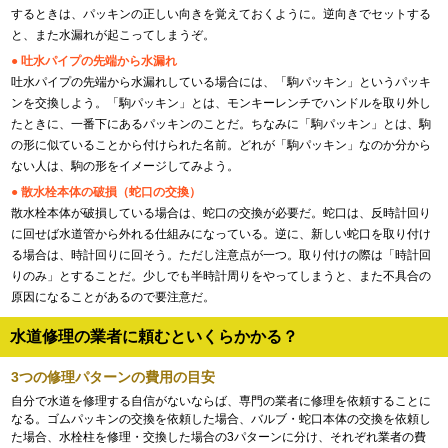
するときは、パッキンの正しい向きを覚えておくように。逆向きでセットする
と、また水漏れが起こってしまうぞ。
● 吐水パイプの先端から水漏れ
吐水パイプの先端から水漏れしている場合には、「駒パッキン」というパッキ
ンを交換しよう。「駒パッキン」とは、モンキーレンチでハンドルを取り外し
たときに、一番下にあるパッキンのことだ。ちなみに「駒パッキン」とは、駒
の形に似ていることから付けられた名前。どれが「駒パッキン」なのか分から
ない人は、駒の形をイメージしてみよう。
● 散水栓本体の破損（蛇口の交換）
散水栓本体が破損している場合は、蛇口の交換が必要だ。蛇口は、反時計回り
に回せば水道管から外れる仕組みになっている。逆に、新しい蛇口を取り付け
る場合は、時計回りに回そう。ただし注意点が一つ。取り付けの際は「時計回
りのみ」とすることだ。少しでも半時計周りをやってしまうと、また不具合の
原因になることがあるので要注意だ。
水道修理の業者に頼むといくらかかる？
3つの修理パターンの費用の目安
自分で水道を修理する自信がないならば、専門の業者に修理を依頼することに
なる。ゴムパッキンの交換を依頼した場合、バルブ・蛇口本体の交換を依頼し
た場合、水栓柱を修理・交換した場合の3パターンに分け、それぞれ業者の費