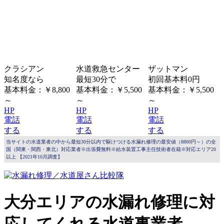
クラシアン
水道救急センター
ザットマン
知名度なら
最短30分で
初回基本料0円
基本料金：￥8,800
基本料金：￥5,500
基本料金：￥5,500
～
～
～
HP
HP
HP
電話
電話
電話
する
する
する
当サイトの水道業者の中から最短30分以内で駆けつける水漏れ修理の最安値（8800円～）の全
国（関東・関西・東北）対応業者※出張費無料※給水装置工事主任技術者在籍※対応エリア20
以上 【2021年10月調査】
大分エリアの水漏れ修理に対