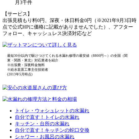
月3千件
【サービス】
出張見積もり料0円、深夜・休日料金0円（※2021年9月3日時
点で公式HPに価格に記載がありませんでした）、アフター
フォロー、キャッシュレス決済対応など
最短30分以内で駆けつけてくれる水漏れ修理の最安値（8800円～）の全国（関
東・関西・東北）対応業者を紹介
※出張費・深夜料金無料
※給水装置工事主任技術者
(2013年5月時点)
トイレ・ウォシュレットの水漏れ
自分で直す！トイレの水漏れ
キッチン・台所の水漏れ
自分で直す！キッチンの蛇口交換
シャワー・お風呂の水漏れ