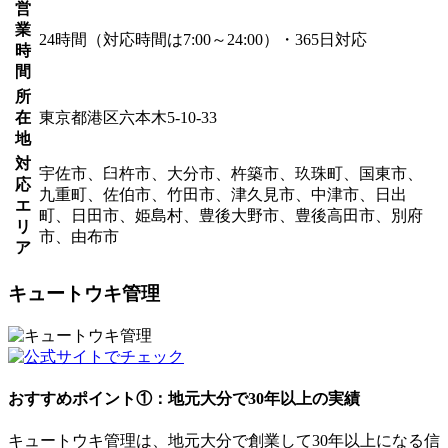
営
業
24時間（対応時間は7:00～24:00）・365日対応
時
間
所
在
東京都港区六本木5-10-33
地
対
宇佐市、臼杵市、大分市、杵築市、玖珠町、国東市、
応
九重町、佐伯市、竹田市、津久見市、中津市、日出
エ
町、日田市、姫島村、豊後大野市、豊後高田市、別府
リ
市、由布市
ア
キュートウキ管理
おすすめポイント①：地元大分で30年以上の実績
キュートウキ管理は、地元大分で創業して30年以上になる信