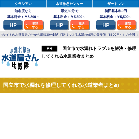
クラシアン
水道救急センター
ザットマン
知名度なら
最短30分で
初回基本料0円
基本料金：￥8,800～
基本料金：￥5,500～
基本料金：￥5,500～
電話
電話
電話
HP
HP
HP
する
する
する
当サイトの水道業者の中から最短30分以内で駆けつける水漏れ修理の最安値（8800円～）の全国（
国立市で水漏れトラブルを解決・修理
してくれる水道業者まとめ
国立市で水漏れを修理してくれる水道業者まとめ