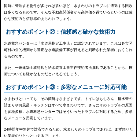
同時に管理する物件が多ければ多いほど、水まわりのトラブルに遭遇する回数
は多くなるものです。そんな不動産関係者から高評価を得ているというのは確
かな技術力と信頼感のあらわれでしょう。
おすすめポイント②：信頼感と確かな技術力
水道救急センターは「水道局指定工事店」に認定されています。これは各市区
町村の公的機関から適正な水道設備工事が行えると判断された業者におくられ
るものです。
また、一級建築士取得店と給水装置工事主任技術者所属店であることから、技
術についても確かなものだといえるでしょう。
おすすめポイント③：多彩なメニューに対応可能
水まわりといっても、その箇所はさまざまです。トイレはもちろん、排水管の
詰まりやお風呂・キッチンはすべて水まわりです。さらにそのトラブルの原因
も多種多様。水道救急センターではそういったトラブルに対応するため、多彩
なメニューを用意しています。
24時間年中無休で対応できるため、水まわりのトラブルであれば、まず頼りた
い業者のひとつといえるでしょう。