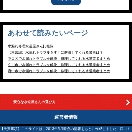
【神奈川編】水漏れトラブルをすぐに解決してくれる業者は？
当サイトおすすめの水道屋さんを紹介！
自分で水漏れをセルフ修理するぞ！
水漏れを起こす場所ごとに修理方法を解説するぞ！
あわせて読みたいページ
知っておきたい！水道豆知識
水漏れ経験者の声
水漏れ修理水道屋さん比較隊
【東京編】水漏れトラブルをすぐに解決してくれる業者は？
【埼玉編】水漏れトラブルをすぐに解決してくれる業者は？
中央区で水漏れトラブルを解決・修理してくれる水道業者まとめ
【栃木編】水漏れトラブルをすぐに解決してくれる業者は？
立川市で水漏れトラブルを解決・修理してくれる水道業者まとめ
府中市で水漏れトラブルを解決・修理してくれる水道業者まとめ
【千葉編】水漏れトラブルをすぐに解決してくれる業者は？
【茨城編】水漏れトラブルをすぐに解決してくれる業者は？
【北海道編】水漏れトラブルをすぐに解決してくれる業者は？
【青森編】水漏れトラブルをすぐに解決してくれる業者は？
安心な水道屋さんの選び方
【岩手編】水漏れトラブルをすぐに解決してくれる業者は？
【秋田編】水漏れトラブルをすぐに解決してくれる業者は？
運営者情報
【山形編】水漏れトラブルをすぐに解決してくれる業者は？
【免責事項】このサイトは、2013年5月時点の情報をもとに作成しました。口コミ
【福島編】水漏れトラブルをすぐに解決してくれる業者は？