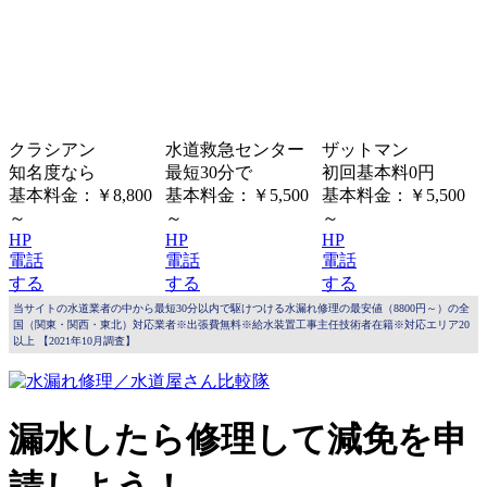
クラシアン
水道救急センター
ザットマン
知名度なら
最短30分で
初回基本料0円
基本料金：￥8,800
基本料金：￥5,500
基本料金：￥5,500
～
～
～
HP
HP
HP
電話
電話
電話
する
する
する
当サイトの水道業者の中から最短30分以内で駆けつける水漏れ修理の最安値（8800円～）の全
国（関東・関西・東北）対応業者※出張費無料※給水装置工事主任技術者在籍※対応エリア20
以上 【2021年10月調査】
漏水したら修理して減免を申