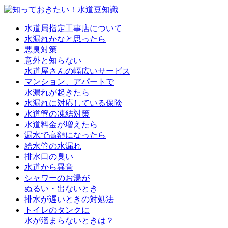
水道局指定工事店について
水漏れかなと思ったら
悪臭対策
意外と知らない
水道屋さんの幅広いサービス
マンション、アパートで
水漏れが起きたら
水漏れに対応している保険
水道管の凍結対策
水道料金が増えたら
漏水で高額になったら
給水管の水漏れ
排水口の臭い
水道から異音
シャワーのお湯が
ぬるい・出ないとき
排水が遅いときの対処法
トイレのタンクに
水が溜まらないときは？