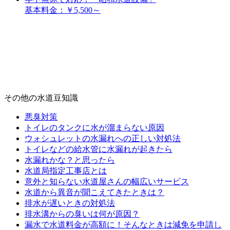
基本料金：￥5,500～
※公式サイトへリンクします。
当サイトで紹介している水道業者の中から最短30分以内で駆けつけてくれる水漏れ修理
の最安値（8800円～）の全国（関東・関西・東北）対応業者を紹介
※出張費無料
※給水装置工事主任技術者
(2013年5月時点)
その他の水道豆知識
悪臭対策
トイレのタンクに水が溜まらない原因
ウォシュレットの水漏れへの正しい対処法
トイレなどの給水管に水漏れが起きたら
水漏れかな？と思ったら
水道局指定工事店とは
意外と知らない水道屋さんの幅広いサービス
水道から異音が聞こえてきたときは？
排水が遅いときの対処法
排水溝からの臭いは何が原因？
漏水で水道料金が高額に！そんなときは減免を申請し