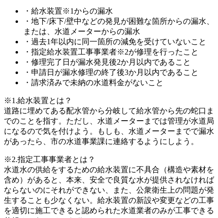
・給水装置※1からの漏水
・地下/床下/壁中などの発見が困難な箇所からの漏水、
または、水道メーターからの漏水
・過去1年以内に同一箇所の減免を受けていないこと
・指定給水装置工事事業者※2が修理を行ったこと
・修理完了日が漏水発見後2か月以内であること
・申請日が漏水修理の終了後3か月以内であること
・請求済みで未納の水道料金がないこと
※1.給水装置とは？
道路に埋めてある配水管から分岐して給水管から先の蛇口ま
でのことを指す。ただし、水道メーターまでは管理が水道局
になるので気を付けよう。もしも、水道メーターまでで漏水
があったら、市の水道事業課に連絡するようにしよう。
※2.指定工事事業者とは？
水道水の供給をするための給水装置に不具合（構造や素材を
含め）があると、本来、安全で良質な水が提供されなければ
ならないのにそれができない、また、公衆衛生上の問題が発
生することも少なくない。給水装置の新設や変更などの工事
を適切に施工できると認められた水道業者のみが工事できる