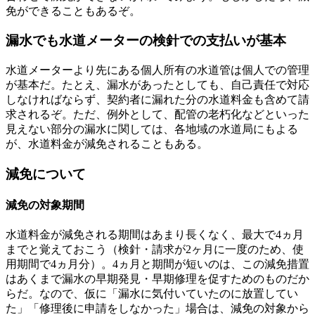
免ができることもあるぞ。
漏水でも水道メーターの検針での支払いが基本
水道メーターより先にある個人所有の水道管は個人での管理
が基本だ。たとえ、漏水があったとしても、自己責任で対応
しなければならず、契約者に漏れた分の水道料金も含めて請
求されるぞ。ただ、例外として、配管の老朽化などといった
見えない部分の漏水に関しては、各地域の水道局にもよる
が、水道料金が減免されることもある。
減免について
減免の対象期間
水道料金が減免される期間はあまり長くなく、最大で4ヵ月
までと覚えておこう（検針・請求が2ヶ月に一度のため、使
用期間で4ヵ月分）。4ヵ月と期間が短いのは、この減免措置
はあくまで漏水の早期発見・早期修理を促すためのものだか
らだ。なので、仮に「漏水に気付いていたのに放置してい
た」「修理後に申請をしなかった」場合は、減免の対象から