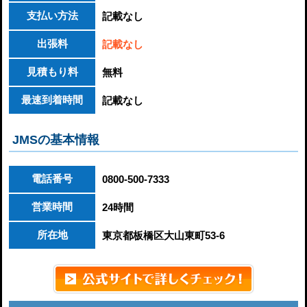
支払い方法
記載なし
出張料
記載なし
見積もり料
無料
最速到着時間
記載なし
JMSの基本情報
電話番号
0800-500-7333
営業時間
24時間
所在地
東京都板橋区大山東町53-6