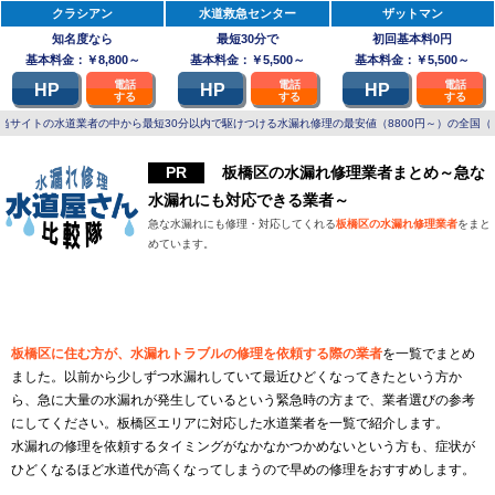
クラシアン
水道救急センター
ザットマン
知名度なら
最短30分で
初回基本料0円
基本料金：￥8,800～
基本料金：￥5,500～
基本料金：￥5,500～
電話
電話
電話
HP
HP
HP
する
する
する
当サイトの水道業者の中から最短30分以内で駆けつける水漏れ修理の最安値（8800円～）の全国（
板橋区の水漏れ修理業者まとめ～急な
水漏れにも対応できる業者～
急な水漏れにも修理・対応してくれる
板橋区の水漏れ修理業者
をまと
めています。
板橋区で水漏れを修理してくれる水道業者
板橋区に住む方が、水漏れトラブルの修理を依頼する際の業者
を一覧でまとめ
ました。以前から少しずつ水漏れしていて最近ひどくなってきたという方か
ら、急に大量の水漏れが発生しているという緊急時の方まで、業者選びの参考
にしてください。板橋区エリアに対応した水道業者を一覧で紹介します。
水漏れの修理を依頼するタイミングがなかなかつかめないという方も、症状が
ひどくなるほど水道代が高くなってしまうので早めの修理をおすすめします。