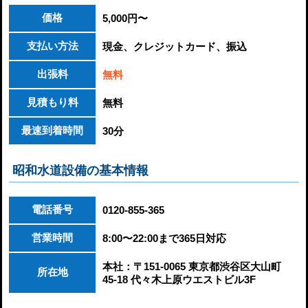
価格
5,000円〜
支払い方法
現金、クレジットカード、振込
出張料
無料
見積もり料
無料
最速到着時間
30分
昭和水道設備の基本情報
電話番号
0120-855-365
営業時間
8:00〜22:00まで365日対応
本社：〒151-0065 東京都渋谷区大山町
所在地
45-18 代々木上原ウエストビル3F