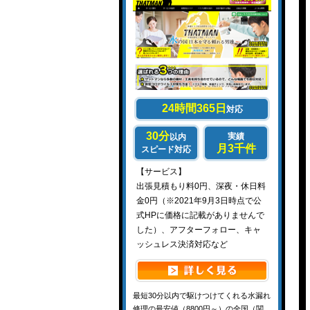
24時間365日
対応
30分
実績
以内
月3千件
スピード対応
【サービス】
出張見積もり料0円、深夜・休日料
金0円（※2021年9月3日時点で公
式HPに価格に記載がありませんで
した）、アフターフォロー、キャ
ッシュレス決済対応など
最短30分以内で駆けつけてくれる水漏れ
修理の最安値（8800円～）の全国（関