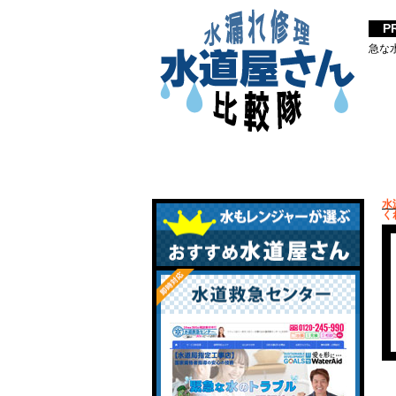
急な
水
く