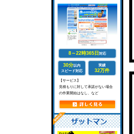
8～22時365日
対応
30分
実績
以内
32万件
スピード対応
【サービス】
見積もりに対して承諾がない場合
の作業開始はなし、など