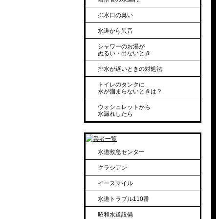
排水口の臭い
水道から異音
シャワーのお湯が
ぬるい・出ないとき
排水が遅いときの対処法
トイレのタンクに
水が溜まらないときは？
ウォシュレットから
水漏れしたら
水道救急センター
クラシアン
イースマイル
水道トラブル110番
昭和水道設備