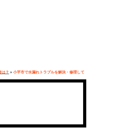
者は？
»
小平市で水漏れトラブルを解決・修理して
れる水道業者まと