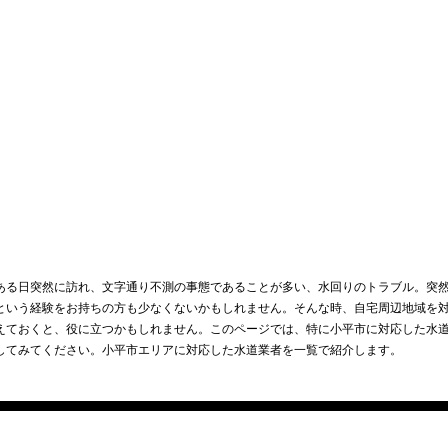
ある日突然に訪れ、文字通り不測の事態であることが多い、水回りのトラブル。突
という経験をお持ちの方も少なくないかもしれません。そんな時、自宅周辺地域を
えておくと、役に立つかもしれません。このページでは、特に小平市に対応した水
してみてください。小平市エリアに対応した水道業者を一覧で紹介します。
小平市の水道事業者を選ぶ際