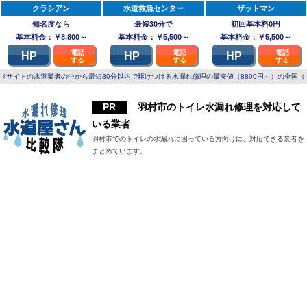
クラシアン
水道救急センター
ザットマン
知名度なら
最短30分で
初回基本料0円
基本料金：￥8,800～
基本料金：￥5,500～
基本料金：￥5,500～
電話
電話
電話
HP
HP
HP
する
する
する
当サイトの水道業者の中から最短30分以内で駆けつける水漏れ修理の最安値（8800円～）の全国（
羽村市のトイレ水漏れ修理を対応して
いる業者
羽村市でのトイレの水漏れに困っている方向けに、対応できる業者を
まとめています。
羽村市で水漏れを修理してくれる水道業者まとめ