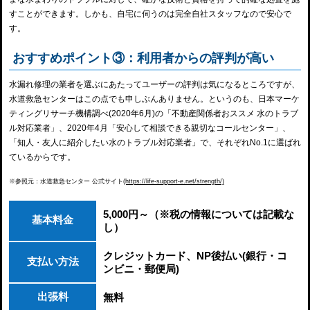
すことができます。しかも、自宅に伺うのは完全自社スタッフなので安心で
す。
おすすめポイント③：利用者からの評判が高い
水漏れ修理の業者を選ぶにあたってユーザーの評判は気になるところですが、
水道救急センターはこの点でも申しぶんありません。というのも、日本マーケ
ティングリサーチ機構調べ(2020年6月)の「不動産関係者おススメ 水のトラブ
ル対応業者」、2020年4月「安心して相談できる親切なコールセンター」、
「知人・友人に紹介したい水のトラブル対応業者」で、それぞれNo.1に選ばれ
ているからです。
※参照元：水道救急センター 公式サイト
(https://life-support-e.net/strength/)
5,000円～（※税の情報については記載な
基本料金
し）
クレジットカード、NP後払い(銀行・コ
支払い方法
ンビニ・郵便局)
出張料
無料