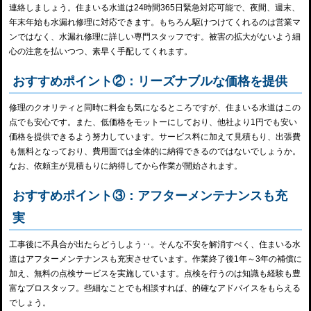
連絡しましょう。住まいる水道は24時間365日緊急対応可能で、夜間、週末、
年末年始も水漏れ修理に対応できます。もちろん駆けつけてくれるのは営業マ
ンではなく、水漏れ修理に詳しい専門スタッフです。被害の拡大がないよう細
心の注意を払いつつ、素早く手配してくれます。
おすすめポイント②：リーズナブルな価格を提供
修理のクオリティと同時に料金も気になるところですが、住まいる水道はこの
点でも安心です。また、低価格をモットーにしており、他社より1円でも安い
価格を提供できるよう努力しています。サービス料に加えて見積もり、出張費
も無料となっており、費用面では全体的に納得できるのではないでしょうか。
なお、依頼主が見積もりに納得してから作業が開始されます。
おすすめポイント③：アフターメンテナンスも充
実
工事後に不具合が出たらどうしよう‥。そんな不安を解消すべく、住まいる水
道はアフターメンテナンスも充実させています。作業終了後1年～3年の補償に
加え、無料の点検サービスを実施しています。点検を行うのは知識も経験も豊
富なプロスタッフ。些細なことでも相談すれば、的確なアドバイスをもらえる
でしょう。