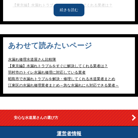
【東京編】水漏れトラブルをすぐに解決してくれる業者は？
【神奈川編】水漏れトラブルをすぐに解決してくれる業者は？
当サイトおすすめの水道屋さんを紹介！
自分で水漏れをセルフ修理するぞ！
水漏れを起こす場所ごとに修理方法を解説するぞ！
あわせて読みたいページ
知っておきたい！水道豆知識
水漏れ経験者の声
水漏れ修理水道屋さん比較隊
【東京編】水漏れトラブルをすぐに解決してくれる業者は？
【埼玉編】水漏れトラブルをすぐに解決してくれる業者は？
羽村市のトイレ水漏れ修理に対応している業者
【栃木編】水漏れトラブルをすぐに解決してくれる業者は？
昭島市で水漏れトラブルを解決・修理してくれる水道業者まとめ
江東区の水漏れ修理業者まとめ～急な水漏れにも対応できる業者～
【千葉編】水漏れトラブルをすぐに解決してくれる業者は？
【茨城編】水漏れトラブルをすぐに解決してくれる業者は？
【北海道編】水漏れトラブルをすぐに解決してくれる業者は？
【青森編】水漏れトラブルをすぐに解決してくれる業者は？
安心な水道屋さんの選び方
【岩手編】水漏れトラブルをすぐに解決してくれる業者は？
【秋田編】水漏れトラブルをすぐに解決してくれる業者は？
運営者情報