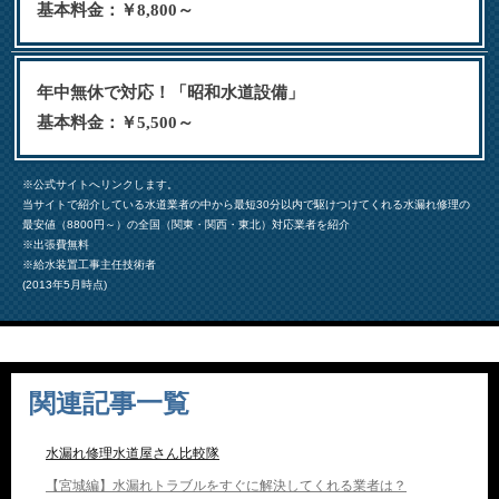
基本料金：￥8,800～
年中無休で対応！「昭和水道設備」
基本料金：￥5,500～
※公式サイトへリンクします。
当サイトで紹介している水道業者の中から最短30分以内で駆けつけてくれる水漏れ修理の
最安値（8800円～）の全国（関東・関西・東北）対応業者を紹介
※出張費無料
※給水装置工事主任技術者
(2013年5月時点)
関連記事一覧
水漏れ修理水道屋さん比較隊
【宮城編】水漏れトラブルをすぐに解決してくれる業者は？