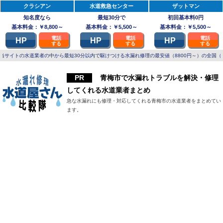
クラシアン
水道救急センター
ザットマン
知名度なら
最短30分で
初回基本料0円
基本料金：￥8,800～
基本料金：￥5,500～
基本料金：￥5,500～
電話
電話
電話
HP
HP
HP
する
する
する
当サイトの水道業者の中から最短30分以内で駆けつける水漏れ修理の最安値（8800円～）の全国（
青梅市で水漏れトラブルを解決・修理
してくれる水道業者まとめ
急な水漏れにも修理・対応してくれる青梅市の水道業者をまとめてい
ます。
青梅市で水漏れを修理してくれる水道業者まとめ