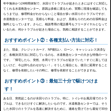
年中無休かつ24時間体制で、水回りでトラブルが起きたときにはすぐに対応し
てくれる水道救急センター。原因は多岐に渡るため、実際に現場を確認しても
らうまでは、修理料金がわからないこと場合が多い水回りのトラブルですが、
水道救急センターでは、見積もり料金、および、見積もりのための出張料金は
無料となっています。さらに、相談専用の電話番号もフリーダイヤルとなって
いるため、何かトラブルが起きた場合にも、気軽に相談することができます。
おすすめポイント②：各種支払い方法に対応！
また、現金、クレジットカード、NP後払い、ローン、キャッシュレス決済な
ど、各種決済方法に対応しているのも、水道救急センターの大きな特徴の一つ
です。「帰宅したら、突然、水周りでトラブルが起きていた！すぐに直してほ
しいけど、今は持ち合わせがない！」そうした場合にも、後日に延期すること
なく、修理を依頼したいその時に、修理を依頼することができますね。
おすすめポイント③：最短三十分で駆けつけま
す！
ある日、突然起こるのが水回りのトラブル。特に、トイレやお風呂場でのトラ
ブルは、できるだけすぐに解決したいものです。水道救急センターでは、そう
した水回りのトラブルを迅速に解決するために、連絡を受けてから最短で30分