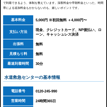
で到着できるよう、体制を整えています。深夜料金や早朝料金といった、時間
帯による追加料金もかからないのも、嬉しいポイントです。
基本料金
5,000円 ※初回無料 ＋4,000円〜
現金、クレジットカード、NP後払い、ロ
支払い方法
ーン、キャッシュレス決済
出張料
無料
見積もり料
無料
最速到着時間
30分
水道救急センターの基本情報
電話番号
0120-245-990
営業時間
24時間365日