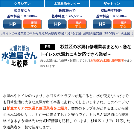
クラシアン
水道救急センター
ザットマン
知名度なら
最短30分で
初回基本料0円
基本料金：￥8,800～
基本料金：￥5,500～
基本料金：￥5,500～
電話
電話
電話
HP
HP
HP
する
する
する
当サイトの水道業者の中から最短30分以内で駆けつける水漏れ修理の最安値（8800円～）の全国（
杉並区の水漏れ修理業者まとめ～急な
トイレの水漏れにも対応できる業者～
急な水漏れにも修理・対応してくれる
杉並区の水漏れ修理業者
をまと
めています。
杉並区で緊急の水漏れ修理に応じてくれる修理業者一覧
水漏れやトイレのつまり、水回りのトラブルが起こると、水が使えないだけで
も日常生活に大きな支障が出て本当にあわててしまいますよね。このページで
は
杉並エリアの水漏れ修理業者をご紹介
。突然のトラブルが起きるまえから備
えあれば憂いなし、万が一に備えておくと安心です。もちろん緊急時にも即連
絡できるよう連絡先や公式HP情報も記載しています。杉並区エリアに対応した
水道業者を一覧で紹介します。