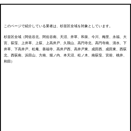
杉並区内の対象エリア
このページで紹介している業者は、杉並区全域を対象としています。
杉並区全域（阿佐谷北、阿佐谷南、天沼、井草、和泉、今川、梅里、永福、大
宮、荻窪、上井草、上荻、上高井戸、久我山、高円寺北、高円寺南、清水、下
井草、下高井戸、松庵、善福寺、高井戸西、高井戸東、成田西、成田東、西荻
北、西荻南、浜田山、方南、堀ノ内、本天沼、松ノ木、南荻窪、宮前、桃井、
和田）