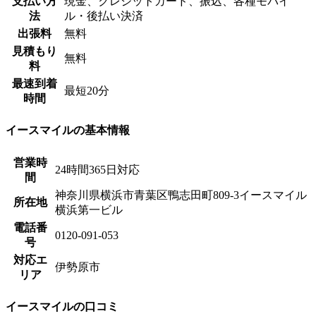
支払い方
現金、クレジットカード、振込、各種モバイ
法
ル・後払い決済
出張料
無料
見積もり
無料
料
最速到着
最短20分
時間
イースマイルの基本情報
営業時
24時間365日対応
間
神奈川県横浜市青葉区鴨志田町809-3イースマイル
所在地
横浜第一ビル
電話番
0120-091-053
号
対応エ
伊勢原市
リア
イースマイルの口コミ