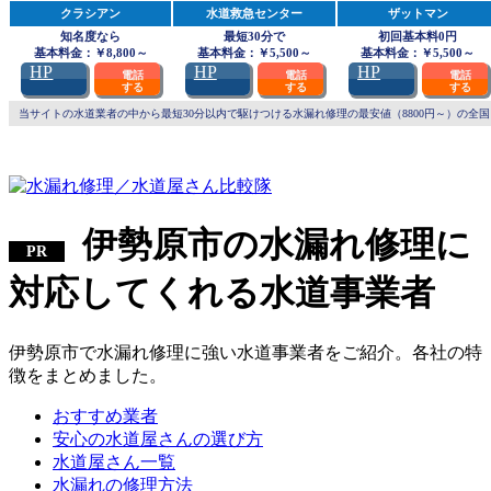
クラシアン
水道救急センター
ザットマン
知名度なら
最短30分で
初回基本料0円
基本料金：￥8,800～
基本料金：￥5,500～
基本料金：￥5,500～
HP
HP
HP
電話
電話
電話
する
する
する
当サイトの水道業者の中から最短30分以内で駆けつける水漏れ修理の最安値（8800円～）の全国
伊勢原市の水漏れ修理に
対応してくれる水道事業者
伊勢原市で水漏れ修理に強い水道事業者をご紹介。各社の特
徴をまとめました。
おすすめ業者
安心の水道屋さんの選び方
水道屋さん一覧
水漏れの修理方法