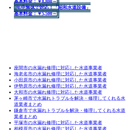
基本料金：￥8,800～
年中無休で対応！「昭和水道設備」
基本料金：￥5,500～
※公式サイトへリンクします。
当サイトで紹介している水道業者の中から最短30分以内で駆けつけてくれる水漏れ修理
の最安値（8800円～）の全国（関東・関西・東北）対応業者を紹介
※出張費無料
※給水装置工事主任技術者
(2013年5月時点)
座間市の水漏れ修理に対応した水道事業者
海老名市の水漏れ修理に対応した水道事業者
小田原市の水漏れ修理に対応した水道事業者
伊勢原市の水漏れ修理に対応した水道事業者
大和市の水漏れ修理に対応した水道事業者
茅ヶ崎市で水漏れトラブルを解決・修理してくれる水
道業者まとめ
鎌倉市で水漏れトラブルを解決・修理してくれる水道
業者まとめ
平塚市の水漏れ修理に対応した水道事業者
相模原市の水漏れ修理に対応した水道事業者