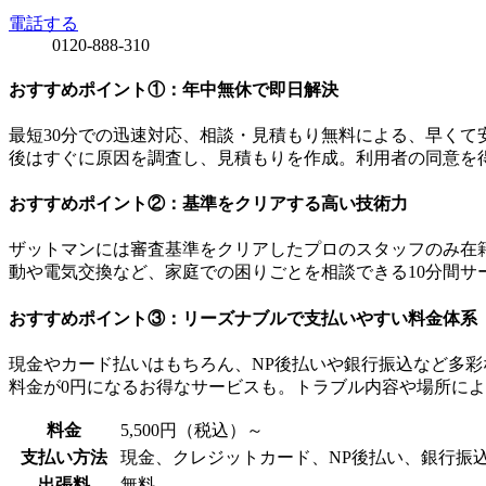
電話する
0120-888-310
おすすめポイント①：年中無休で即日解決
最短30分での迅速対応、相談・見積もり無料
による、早くて
後はすぐに原因を調査し、見積もりを作成。利用者の同意を得
おすすめポイント②：基準をクリアする高い技術力
ザットマンには審査基準をクリアしたプロのスタッフのみ在
動や電気交換など、家庭での困りごとを相談できる10分間サ
おすすめポイント③：リーズナブルで支払いやすい料金体系
現金やカード払いはもちろん、NP後払いや銀行振込など多
料金が0円
になるお得なサービスも。トラブル内容や場所によっ
料金
5,500円（税込）～
支払い方法
現金、クレジットカード、NP後払い、銀行振
出張料
無料