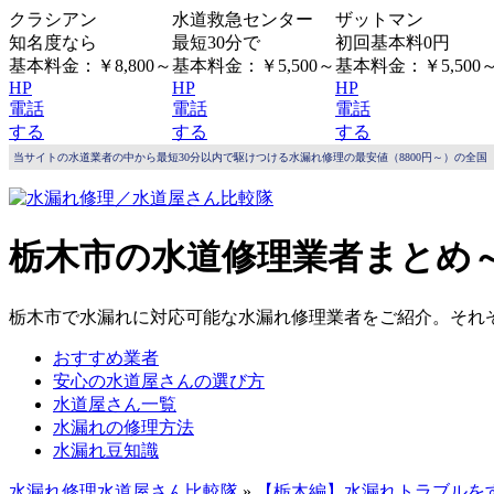
クラシアン
水道救急センター
ザットマン
知名度なら
最短30分で
初回基本料0円
基本料金：￥8,800～
基本料金：￥5,500～
基本料金：￥5,500
HP
HP
HP
電話
電話
電話
する
する
する
当サイトの水道業者の中から最短30分以内で駆けつける水漏れ修理の最安値（8800円～）の全国（
栃木市の水道修理業者まとめ
栃木市で水漏れに対応可能な水漏れ修理業者をご紹介
。それ
おすすめ業者
安心の水道屋さんの選び方
水道屋さん一覧
水漏れの修理方法
水漏れ豆知識
水漏れ修理水道屋さん比較隊
»
【栃木編】水漏れトラブルを