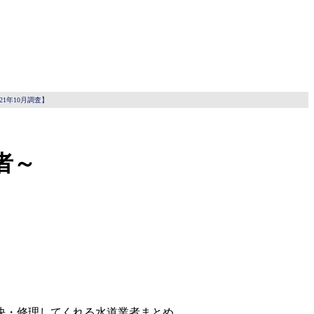
1年10月調査】
者～
決・修理してくれる水道業者まとめ